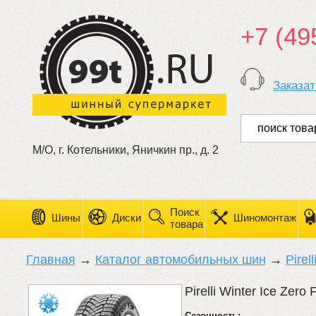
+7 (49
Заказат
М/О, г. Котельники, Яничкин пр., д. 2
Поиск
Шины
Диски
Шиномонтаж
товара
Главная
→
Каталог автомобильных шин
→
Pirell
Pirelli Winter Ice Zero F
Сезонность: