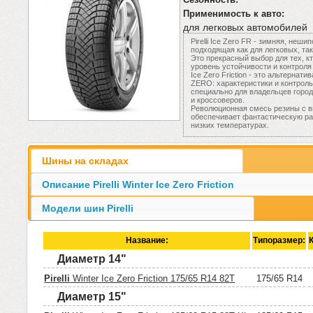
Применимость к авто:
для легковых автомобилей
Pirelli Ice Zero FR - зимняя, не
подходящая как для легковых, та
Это прекрасный выбор для тех, к
уровень устойчивости и контроля
Ice Zero Friction - это альтернати
ZERO: характеристики и контроль
специально для владельцев горо
и кроссоверов.
Революционная смесь резины с 
обеспечивает фантастическую ра
низких температурах.
Шины на складах
Описание Pirelli Winter Ice Zero Friction
Модели шин Pirelli
Название:
Типоразмер:
Диаметр 14"
Pirelli
Winter Ice Zero Friction 175/65 R14 82T
175/65 R14
Диаметр 15"