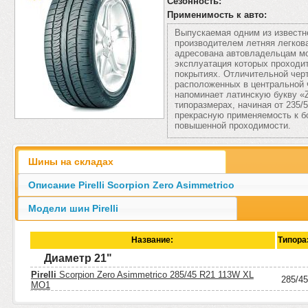
Сезонность:
Применимость к авто:
Выпускаемая одним из известн
производителем летняя легковая
адресована автовладельцам м
эксплуатация которых проходи
покрытиях. Отличительной чер
расположенных в центральной ч
напоминает латинскую букву «
типоразмерах, начиная от 235/
прекрасную применяемость к 
повышенной проходимости.
Шины на складах
Описание Pirelli Scorpion Zero Asimmetrico
Модели шин Pirelli
Название:
Типора
Диаметр 21"
Pirelli
Scorpion Zero Asimmetrico 285/45 R21 113W XL
285/4
MO1