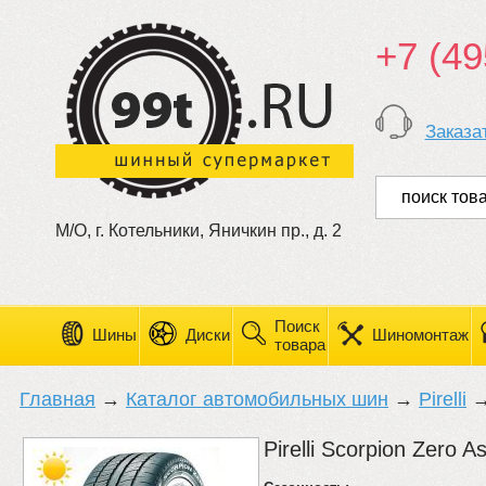
+7 (49
Заказа
М/О, г. Котельники, Яничкин пр., д. 2
Поиск
Шины
Диски
Шиномонтаж
товара
Главная
→
Каталог автомобильных шин
→
Pirelli
→
Pirelli Scorpion Zero A