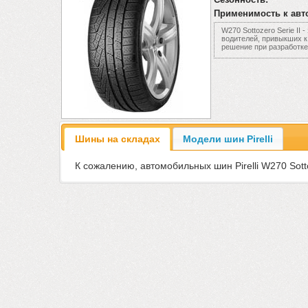
Применимость к авт
W270 Sottozero Serie I
водителей, привыкших к
решение при разработке
Шины на складах
Модели шин Pirelli
К сожалению, автомобильных шин Pirelli W270 Sotto