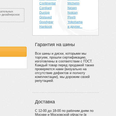
Continental
Michelin
Cordiant
Nexen
скательных
Dunlop
Nokian
е дизайнерское
Gislaved
Pirelli
Goodyear
Yokohama
Hankook
и другие...
Гарантия на шины
Все шины и диски, которыми мы
торгуем, прошли сертификацию,
изготовлены в соответствии с ГОСТ.
Каждый товар перед продажей также
проверяется нами (визуально на
отсутствие дефектов и полноту
комплектации), мы дорожим своей
репутацией.
Доставка
С 12-00 до 18-00 по рабочим дням по
Москве и Московской области (в