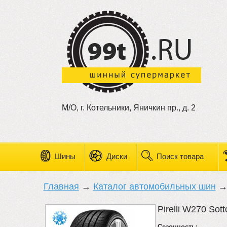
М/О, г. Котельники, Яничкин пр., д. 2
Шины
Диски
Поиск товара
Главная
→
Каталог автомобильных шин
Pirelli W270 Sott
Сезонность: