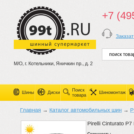
+7 (49
Заказат
М/О, г. Котельники, Яничкин пр., д. 2
Поиск
Шины
Диски
Шиномонтаж
товара
Главная
→
Каталог автомобильных шин
→
Pi
Pirelli Cinturato P7
Сезонность: