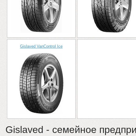
Gislaved VanControl Ice
Gislaved - семейное предпр