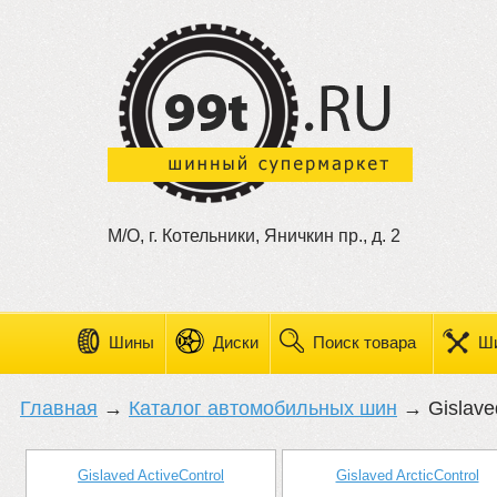
М/О, г. Котельники, Яничкин пр., д. 2
Шины
Диски
Поиск товара
Ш
Главная
→
Каталог автомобильных шин
→ Gislave
Gislaved ActiveControl
Gislaved ArcticControl