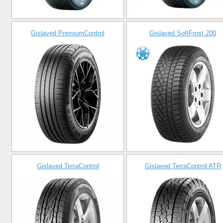
Gislaved PremiumControl
Gislaved SoftFrost 200
Gislaved TerraControl
Gislaved TerraControl ATR