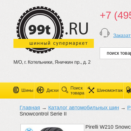
+7 (49
Заказат
М/О, г. Котельники, Яничкин пр., д. 2
Поиск
Шины
Диски
Шиномонтаж
товара
Главная
→
Каталог автомобильных шин
→
Pi
Snowcontrol Serie II
Pirelli W210 Snowco