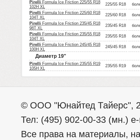
Pirelli
Formula Ice Friction 225/55 R18
225/55 R18
бол
102H XL
Pirelli
Formula Ice Friction 225/60 R18
225/60 R18
бол
104T XL
Pirelli
Formula Ice Friction 235/45 R18
235/45 R18
бол
98T XL
Pirelli
Formula Ice Friction 235/55 R18
235/55 R18
бол
104T XL
Pirelli
Formula Ice Friction 245/45 R18
245/45 R18
бол
100H XL
Диаметр 19"
Pirelli
Formula Ice Friction 235/55 R19
235/55 R19
бол
105H XL
© ООО "Юнайтед Тайерс", 
Тел: (495) 902-00-33 (мн.) e-
Все права на материалы, н