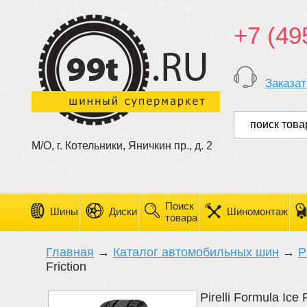
+7 (49
Заказат
М/О, г. Котельники, Яничкин пр., д. 2
Поиск
Шины
Диски
Шиномонтаж
товара
Главная
→
Каталог автомобильных шин
→
Pi
Friction
Pirelli Formula Ice F