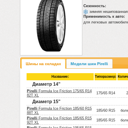
Сезонность:
зимняя нешипованная
Применимость к авто:
для легковых автомобил
Шины на складах
Модели шин Pirelli
Название:
Типоразмер:
Колич
Диаметр 14"
Pirelli
Formula Ice Friction 175/65 R14
175/65 R14
82T XL
Диаметр 15"
Pirelli
Formula Ice Friction 185/60 R15
185/60 R15
бол
88T XL
Pirelli
Formula Ice Friction 185/65 R15
185/65 R15
бол
92T XL
Pirelli
Formula Ice Friction 195/65 R15