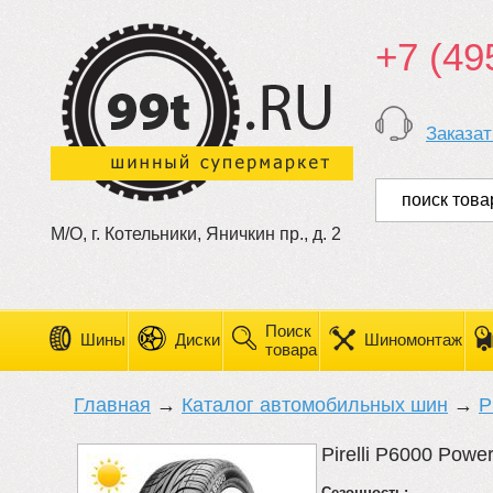
+7 (49
Заказат
М/О, г. Котельники, Яничкин пр., д. 2
Поиск
Шины
Диски
Шиномонтаж
товара
Главная
→
Каталог автомобильных шин
→
Pi
Pirelli P6000 Powe
Сезонность: