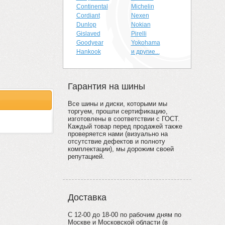
Continental
Michelin
Cordiant
Nexen
Dunlop
Nokian
Gislaved
Pirelli
Goodyear
Yokohama
Hankook
и другие...
Гарантия на шины
Все шины и диски, которыми мы
торгуем, прошли сертификацию,
изготовлены в соответствии с ГОСТ.
Каждый товар перед продажей также
проверяется нами (визуально на
отсутствие дефектов и полноту
комплектации), мы дорожим своей
репутацией.
Доставка
С 12-00 до 18-00 по рабочим дням по
Москве и Московской области (в