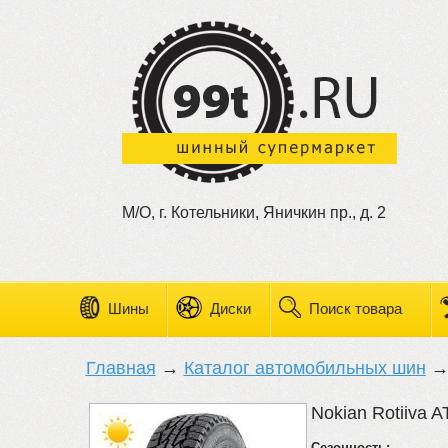
М/О, г. Котельники, Яничкин пр., д. 2
Шины
Диски
Поиск товара
Главная
→
Каталог автомобильных шин
Nokian Rotiiva A
Сезонность: