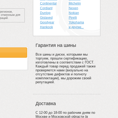
Continental
Michelin
Cordiant
Nexen
регионов,
Dunlop
Nokian
я отменным для
Gislaved
Pirelli
раций.
Goodyear
Yokohama
Hankook
и другие...
Гарантия на шины
Все шины и диски, которыми мы
торгуем, прошли сертификацию,
изготовлены в соответствии с ГОСТ.
Каждый товар перед продажей также
проверяется нами (визуально на
отсутствие дефектов и полноту
комплектации), мы дорожим своей
репутацией.
Доставка
С 12-00 до 18-00 по рабочим дням по
Москве и Московской области (в