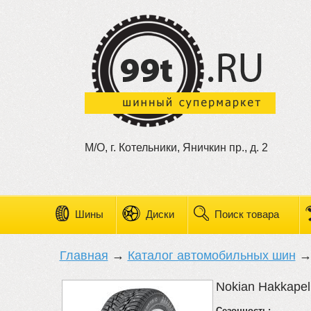
М/О, г. Котельники, Яничкин пр., д. 2
Шины
Диски
Поиск товара
Главная
→
Каталог автомобильных шин
Nokian Hakkapeli
Сезонность: