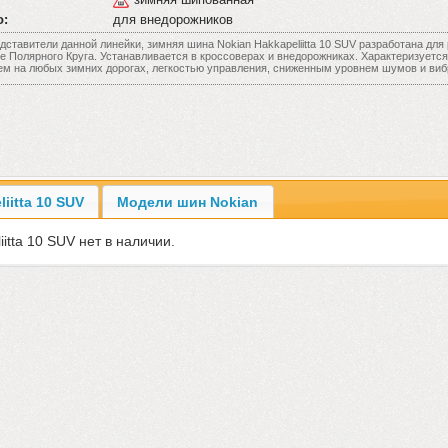
о:
для внедорожников
дставители данной линейки, зимняя шина Nokian Hakkapeliitta 10 SUV разработана для 
 Полярного Круга. Устанавливается в кроссоверах и внедорожниках. Характеризуетс
ем на любых зимних дорогах, легкостью управления, сниженным уровнем шумов и виб
iitta 10 SUV
Модели шин Nokian
tta 10 SUV нет в наличии.