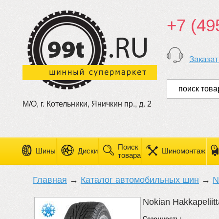
+7 (49
Заказат
М/О, г. Котельники, Яничкин пр., д. 2
Поиск
Шины
Диски
Шиномонтаж
товара
Главная
→
Каталог автомобильных шин
→
N
Nokian Hakkapeliit
Сезонность: