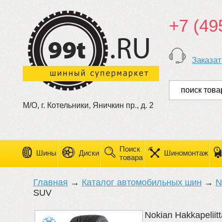
+7 (49
Заказат
М/О, г. Котельники, Яничкин пр., д. 2
Поиск
Шины
Диски
Шиномонтаж
товара
Главная
→
Каталог автомобильных шин
→
N
SUV
Nokian Hakkapeliit