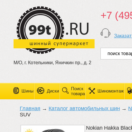
+7 (49
Заказат
М/О, г. Котельники, Яничкин пр., д. 2
Поиск
Шины
Диски
Шиномонтаж
товара
Главная
→
Каталог автомобильных шин
→
N
SUV
Nokian Hakka Blac