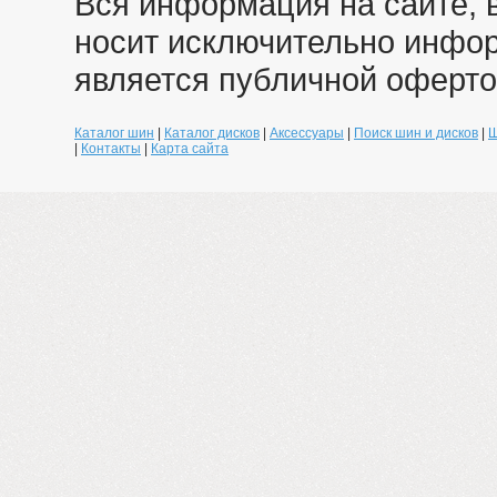
Вся информация на сайте, 
носит исключительно инфо
является публичной оферто
Каталог шин
|
Каталог дисков
|
Аксессуары
|
Поиск шин и дисков
|
Ш
|
Контакты
|
Карта сайта