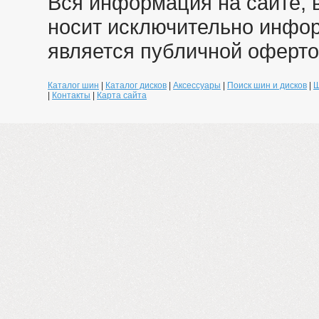
Вся информация на сайте, 
носит исключительно инфо
является публичной оферто
Каталог шин
|
Каталог дисков
|
Аксессуары
|
Поиск шин и дисков
|
Ш
|
Контакты
|
Карта сайта