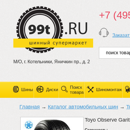
+7 (49
Заказат
М/О, г. Котельники, Яничкин пр., д. 2
Поиск
Шины
Диски
Шиномонтаж
товара
Главная
→
Каталог автомобильных шин
→
T
Toyo Observe Gari
Сезонность: