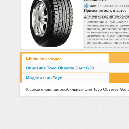
зимняя нешипованная
Применимость к авто:
для легковых автомобил
Зимняя шина Toyo Oserve G
универсальностью в примен
широком диапазоне типораз
устанавливать ее практиче
автомобиль. Характеризуе
характеристиками, не в по
использованием при ее раз
Шины на складах
Описание Toyo Observe Garit G30
Модели шин Toyo
К сожалению, автомобильных шин Toyo Observe Garit