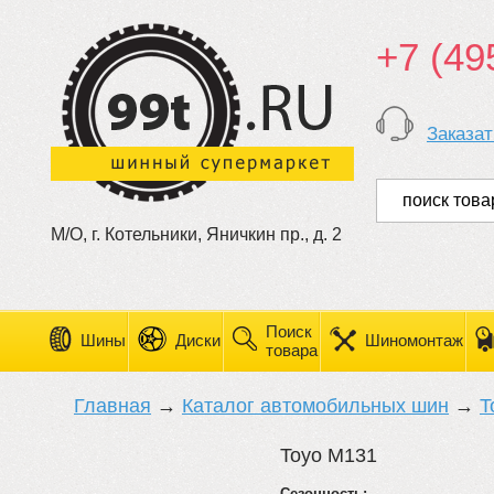
+7 (49
Заказат
М/О, г. Котельники, Яничкин пр., д. 2
Поиск
Шины
Диски
Шиномонтаж
товара
Главная
→
Каталог автомобильных шин
→
T
Toyo M131
Сезонность: