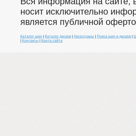
Вся информация на сайте, 
носит исключительно инфо
является публичной оферто
Каталог шин
|
Каталог дисков
|
Аксессуары
|
Поиск шин и дисков
|
Ш
|
Контакты
|
Карта сайта