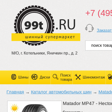
+7 (49
Заказат
М/О, г. Котельники, Яничкин пр., д. 2
Поиск
Шины
Диски
Шиномонтаж
товара
Главная
→
Каталог автомобильных шин
→
Matad
Matador MP47 - Hecto