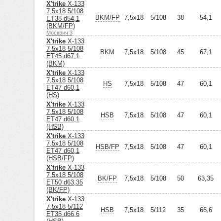
X'trike
X-133
7,5x18 5/108
BKM/FP
7,5x18
5/108
38
54,1
ET38 d54,1
(BKM/FP)
Москвич 3
X'trike
X-133
7,5x18 5/108
BKM
7,5x18
5/108
45
67,1
ET45 d67,1
(BKM)
X'trike
X-133
7,5x18 5/108
HS
7,5x18
5/108
47
60,1
ET47 d60,1
(HS)
X'trike
X-133
7,5x18 5/108
HSB
7,5x18
5/108
47
60,1
ET47 d60,1
(HSB)
X'trike
X-133
7,5x18 5/108
HSB/FP
7,5x18
5/108
47
60,1
ET47 d60,1
(HSB/FP)
X'trike
X-133
7,5x18 5/108
BK/FP
7,5x18
5/108
50
63,35
ET50 d63,35
(BK/FP)
X'trike
X-133
7,5x18 5/112
HSB
7,5x18
5/112
35
66,6
ET35 d66,6