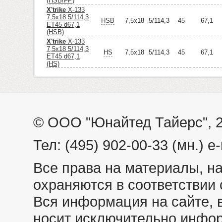
(HSB/FP)
X'trike
X-133
7,5x18 5/114,3
HSB
7,5x18
5/114,3
45
67,1
ET45 d67,1
(HSB)
X'trike
X-133
7,5x18 5/114,3
HS
7,5x18
5/114,3
45
67,1
ET45 d67,1
(HS)
© ООО "Юнайтед Тайерс", 
Тел: (495) 902-00-33 (мн.) e-
Все права на материалы, н
охраняются в соответствии 
Вся информация на сайте, 
носит исключительно инфо