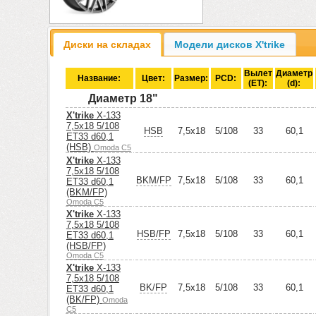
Диски на складах
Модели дисков X'trike
Вылет
Диаметр
Название:
Цвет:
Размер:
PCD:
(ET):
(d):
Диаметр 18"
X'trike
X-133
7,5x18 5/108
HSB
7,5x18
5/108
33
60,1
ET33 d60,1
(HSB)
Omoda C5
X'trike
X-133
7,5x18 5/108
BKM/FP
7,5x18
5/108
33
60,1
ET33 d60,1
(BKM/FP)
Omoda C5
X'trike
X-133
7,5x18 5/108
HSB/FP
7,5x18
5/108
33
60,1
ET33 d60,1
(HSB/FP)
Omoda C5
X'trike
X-133
7,5x18 5/108
BK/FP
7,5x18
5/108
33
60,1
ET33 d60,1
(BK/FP)
Omoda
C5