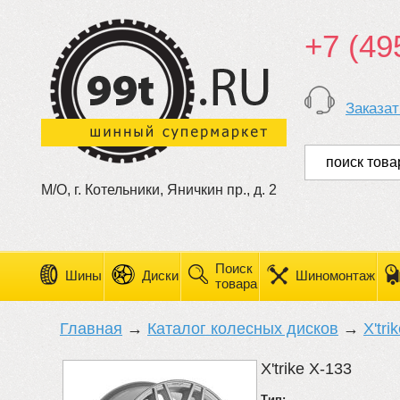
+7 (49
Заказат
М/О, г. Котельники, Яничкин пр., д. 2
Поиск
Шины
Диски
Шиномонтаж
товара
Главная
→
Каталог колесных дисков
→
X'tri
X'trike X-133
Тип: