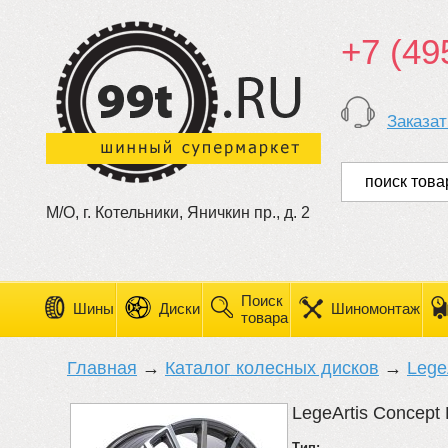
+7 (49
Заказат
М/О, г. Котельники, Яничкин пр., д. 2
Поиск
Шины
Диски
Шиномонтаж
товара
Главная
→
Каталог колесных дисков
→
Lege
LegeArtis Concept
Тип: