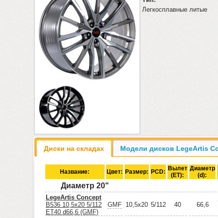
Легкосплавные литые
Диски на складах
Модели дисков LegeArtis C
Вылет
Диаметр
Название:
Цвет:
Размер:
PCD:
(ET):
(d):
Диаметр 20"
LegeArtis Concept
B536 10,5x20 5/112
GMF
10,5x20
5/112
40
66,6
ET40 d66,6 (GMF)