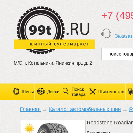
+7 (49
Заказат
М/О, г. Котельники, Яничкин пр., д. 2
Поиск
Шины
Диски
Шиномонтаж
товара
Главная
→
Каталог автомобильных шин
→
R
Roadstone Roadia
Сезонность: