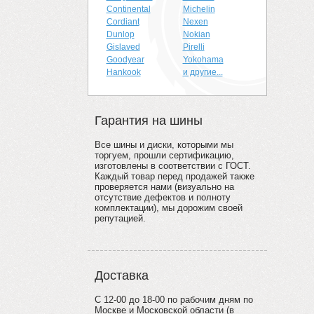
Continental
Michelin
Cordiant
Nexen
Dunlop
Nokian
Gislaved
Pirelli
Goodyear
Yokohama
Hankook
и другие...
Гарантия на шины
Все шины и диски, которыми мы
торгуем, прошли сертификацию,
изготовлены в соответствии с ГОСТ.
Каждый товар перед продажей также
проверяется нами (визуально на
отсутствие дефектов и полноту
комплектации), мы дорожим своей
репутацией.
Доставка
С 12-00 до 18-00 по рабочим дням по
Москве и Московской области (в