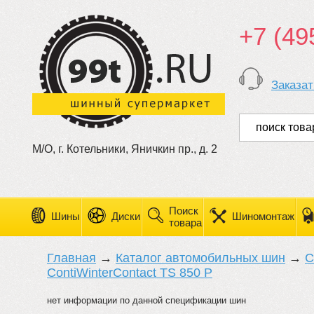
+7 (49
Заказат
М/О, г. Котельники, Яничкин пр., д. 2
Поиск
Шины
Диски
Шиномонтаж
товара
Главная
→
Каталог автомобильных шин
→
C
ContiWinterContact TS 850 P
нет информации по данной спецификации шин