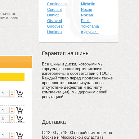
Continental
Michelin
Cordiant
Nexen
 качеств.
Dunlop
Nokian
ным и тихим
Gislaved
Pirelli
Goodyear
Yokohama
Hankook
и другие...
Гарантия на шины
Все шины и диски, которыми мы
торгуем, прошли сертификацию,
изготовлены в соответствии с ГОСТ.
Каждый товар перед продажей также
проверяется нами (визуально на
отсутствие дефектов и полноту
комплектации), мы дорожим своей
репутацией.
Доставка
С 12-00 до 18-00 по рабочим дням по
Москве и Московской области (в