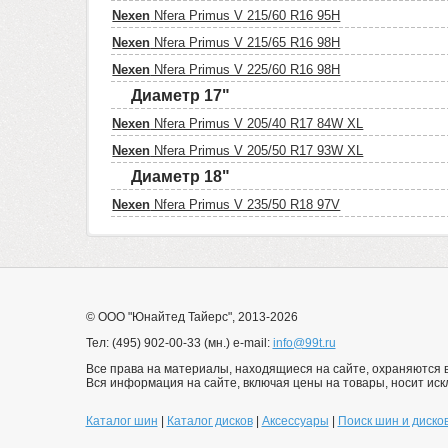
Nexen
Nfera Primus V 215/60 R16 95H
Nexen
Nfera Primus V 215/65 R16 98H
Nexen
Nfera Primus V 225/60 R16 98H
Диаметр 17"
Nexen
Nfera Primus V 205/40 R17 84W XL
Nexen
Nfera Primus V 205/50 R17 93W XL
Диаметр 18"
Nexen
Nfera Primus V 235/50 R18 97V
© ООО "Юнайтед Тайерс", 2013-2026
Тел: (495) 902-00-33 (мн.) e-mail:
info@99t.ru
Все права на материалы, находящиеся на сайте, охраняются в
Вся информация на сайте, включая цены на товары, носит ис
Каталог шин
|
Каталог дисков
|
Аксессуары
|
Поиск шин и диско