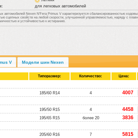
о:
для легковых автомобилей
ых автомобилей Nexen N'Fera Primus V характеризуется сбалансированностью ходовых
ью сцепных свойств на любой скорости, улучшенной управляемостью, наряду с плав
мичностью и устойчивостью к истиранию.
imus V
Модели шин Nexen
Типоразмер:
Количество:
Цена:
4007
185/60 R14
4
4458
195/50 R15
4
3836
195/65 R15
более 20
5815
205/60 R16
7