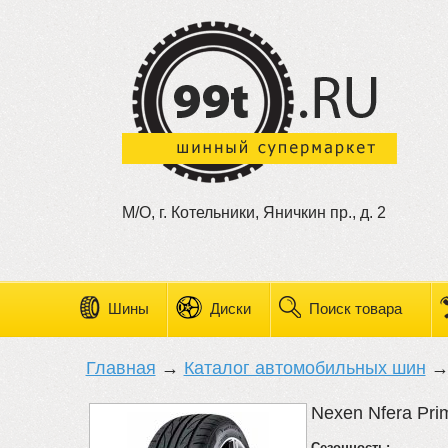
М/О, г. Котельники, Яничкин пр., д. 2
Шины
Диски
Поиск товара
Главная
→
Каталог автомобильных шин
Nexen Nfera Pri
Сезонность: