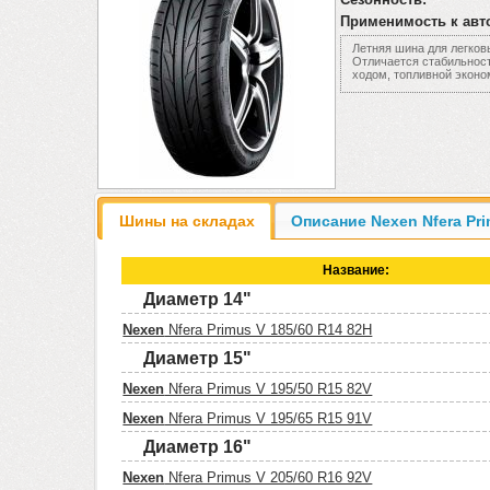
Применимость к авт
Летняя шина для легков
Отличается стабильност
ходом, топливной эконо
Шины на складах
Описание Nexen Nfera Pr
Название:
Диаметр 14"
Nexen
Nfera Primus V 185/60 R14 82H
Диаметр 15"
Nexen
Nfera Primus V 195/50 R15 82V
Nexen
Nfera Primus V 195/65 R15 91V
Диаметр 16"
Nexen
Nfera Primus V 205/60 R16 92V