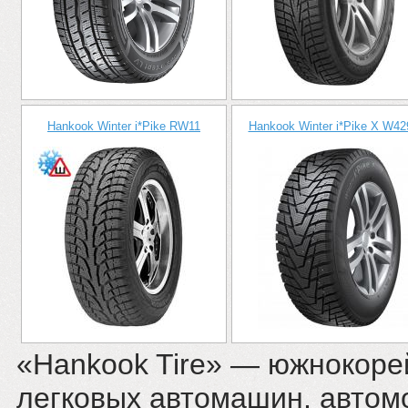
Hankook Winter i*Pike RW11
Hankook Winter i*Pike X W4
«Hankook Tire» — южнокоре
легковых автомашин, автомо