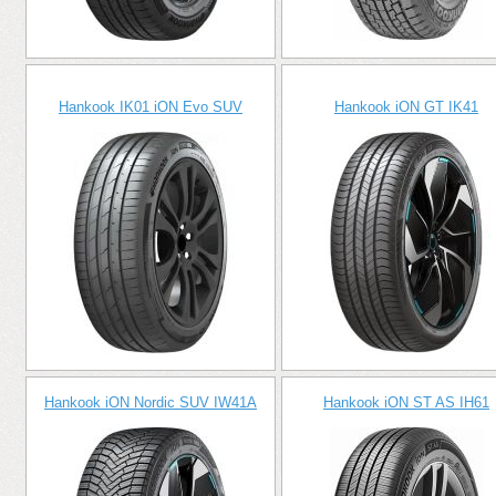
Hankook IK01 iON Evo SUV
Hankook iON GT IK41
Hankook iON Nordic SUV IW41A
Hankook iON ST AS IH61