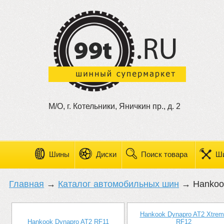
М/О, г. Котельники, Яничкин пр., д. 2
Шины
Диски
Поиск товара
Ш
Главная
→
Каталог автомобильных шин
→ Hankoo
Hankook Dynapro AT2 Xtrem
Hankook Dynapro AT2 RF11
RF12