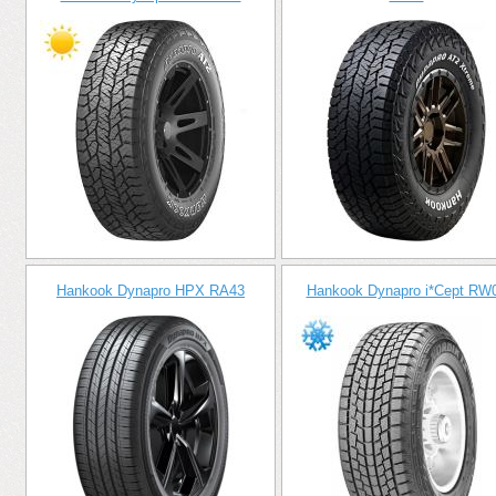
Hankook Dynapro HPX RA43
Hankook Dynapro i*Cept RW