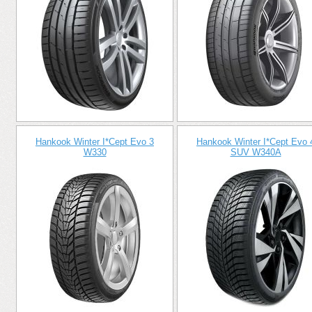
Hankook Winter I*Cept Evo 3
Hankook Winter I*Cept Evo 
W330
SUV W340A