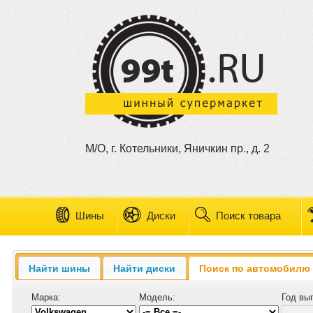
М/О, г. Котельники, Яничкин пр., д. 2
Шины
Диски
Поиск товара
Найти шины
Найти диски
Поиск по автомобилю
Марка:
Модель:
Год вы