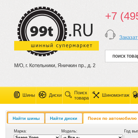
+7 (49
Заказат
М/О, г. Котельники, Яничкин пр., д. 2
Поиск
Шины
Диски
Шиномонтаж
товара
Найти шины
Найти диски
Поиск по автомобилю
Марка:
Модель:
Год вы