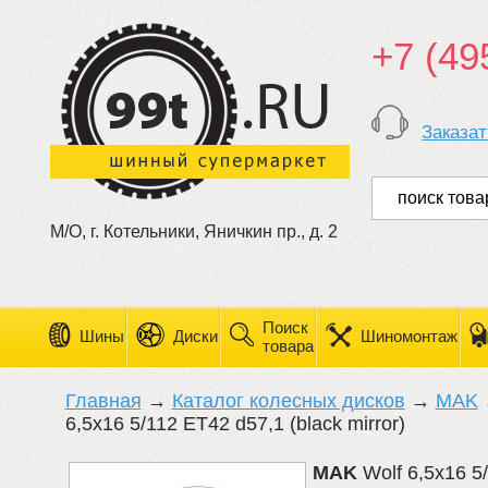
+7 (49
Заказат
М/О, г. Котельники, Яничкин пр., д. 2
Поиск
Шины
Диски
Шиномонтаж
товара
Главная
→
Каталог колесных дисков
→
MAK
6,5x16 5/112 ET42 d57,1 (black mirror)
MAK
Wolf 6,5x16 5/