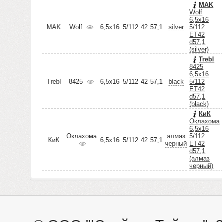
MAK
Wolf
6,5x16
MAK
Wolf
6,5x16
5/112
42
57,1
silver
5/112
ET42
d57,1
(silver)
Trebl
8425
6,5x16
Trebl
8425
6,5x16
5/112
42
57,1
black
5/112
ET42
d57,1
(black)
КиК
Оклахома
6,5x16
Оклахома
алмаз
5/112
КиК
6,5x16
5/112
42
57,1
черный
ET42
d57,1
(алмаз
черный)