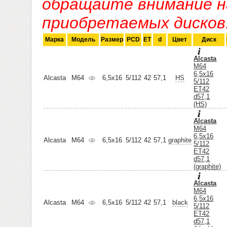
обращайте внимание н
приобретаемых дисков
Марка
Модель
Размер
PCD
ET
d
Цвет
Диск
Alcasta
M64
6,5x16
Alcasta
M64
6,5x16
5/112
42
57,1
HS
5/112
ET42
d57,1
(HS)
Alcasta
M64
6,5x16
Alcasta
M64
6,5x16
5/112
42
57,1
graphite
5/112
ET42
d57,1
(graphite)
Alcasta
M64
6,5x16
Alcasta
M64
6,5x16
5/112
42
57,1
black
5/112
ET42
d57,1