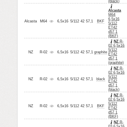
(black)
Alcasta
M64
6,5x16
Alcasta
M64
6,5x16
5/112
42
57,1
BKF
5/112
ET42
d57,1
(BKF)
NZ
R-
02 6,5x16
5/112
NZ
R-02
6,5x16
5/112
42
57,1
graphite
ET42
d57,1
(graphite)
NZ
R-
02 6,5x16
5/112
NZ
R-02
6,5x16
5/112
42
57,1
black
ET42
d57,1
(black)
NZ
R-
02 6,5x16
5/112
NZ
R-02
6,5x16
5/112
42
57,1
BKF
ET42
d57,1
(BKF)
NZ
R-
03 6,5x16