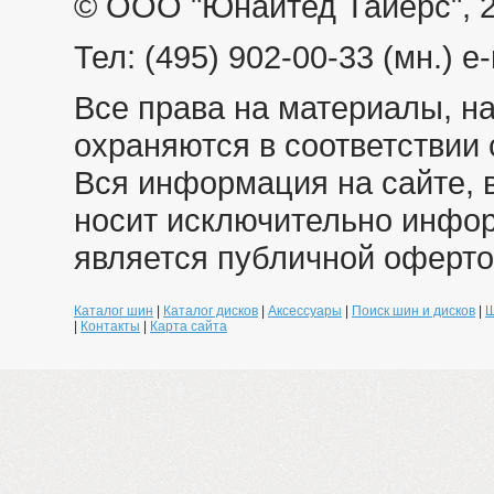
© ООО "Юнайтед Тайерс", 
Тел: (495) 902-00-33 (мн.) e-
Все права на материалы, н
охраняются в соответствии 
Вся информация на сайте, 
носит исключительно инфо
является публичной оферто
Каталог шин
|
Каталог дисков
|
Аксессуары
|
Поиск шин и дисков
|
Ш
|
Контакты
|
Карта сайта